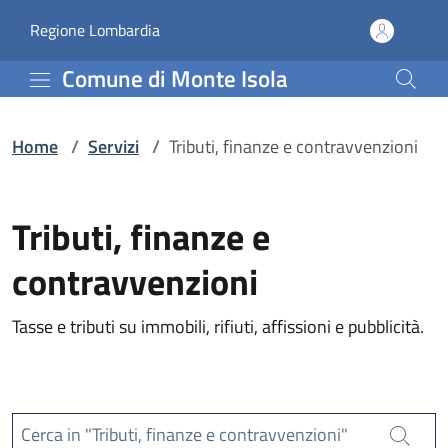
Servizi | Comune di Mont
Vai al contenuto principale
(apre in un'altra scheda).
Regione Lombardia
Comune di Monte Isola
Home
/
Servizi
/
Tributi, finanze e contravvenzioni
Tributi, finanze e
contravvenzioni
Tasse e tributi su immobili, rifiuti, affissioni e pubblicità.
Cerca in "Tributi, finanze e contravvenzioni"