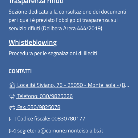
Trasparenza rifiuti
Sezione dedicata alla consultazione dei documenti
per i quali è previsto l'obbligo di trasparenza sul
servizio rifiuti (Delibera Arera 444/2019)
Whistleblowing
Procedura per le segnalazioni di illeciti
CONTATTI
(ap
Località Siviano, 76 - 25050 - Monte Isola - (BS)
Telefono: 030/9825226
Fax: 030/9825078
Codice fiscale: 00830780177
segreteria@comune.monteisola.bs.it