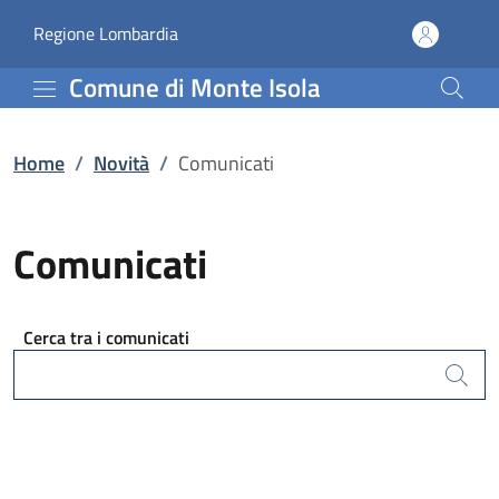
Comunicati | Comune di 
Vai al contenuto principale
(apre in un'altra scheda).
Regione Lombardia
Comune di Monte Isola
Home
/
Novità
/
Comunicati
Comunicati
Cerca tra i comunicati
Cerca